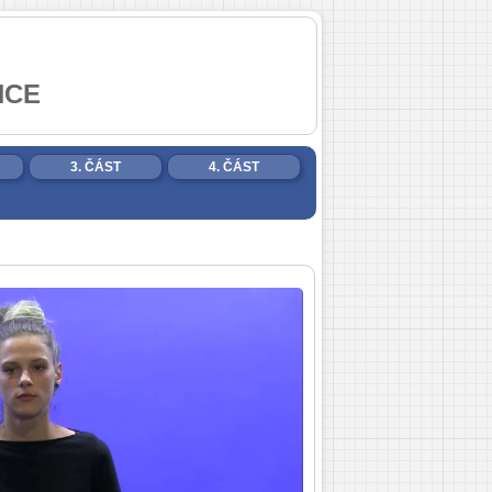
NCE
3. ČÁST
4. ČÁST